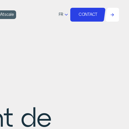
FR
 Atscale
CONTACT
nt de