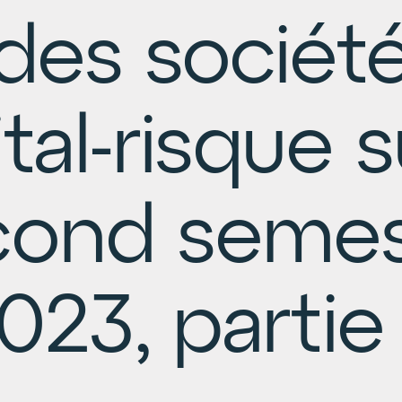
des sociét
tal-risque s
cond semes
023, partie