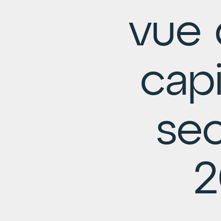
vue 
capi
se
2