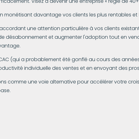
 efficacement. Visez à devenir une entreprise « règle de 40
en monétisant davantage vos clients les plus rentables et l
 accordant une attention particulière à vos clients exista
x de désabonnement et augmenter l'adoption tout en venda
avantage.
CAC (qui a probablement été gonflé au cours des années
roductivité individuelle des ventes et en envoyant des pr
ions comme une voie alternative pour accélérer votre cro
base.