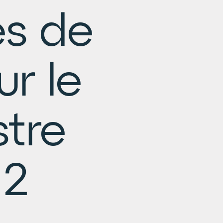
és de
ur le
tre
 2