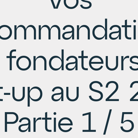
Vos
commandati
 fondateur
t-up au S2
Partie 1 / 5