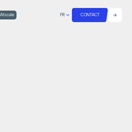
FR
 Atscale
CONTACT