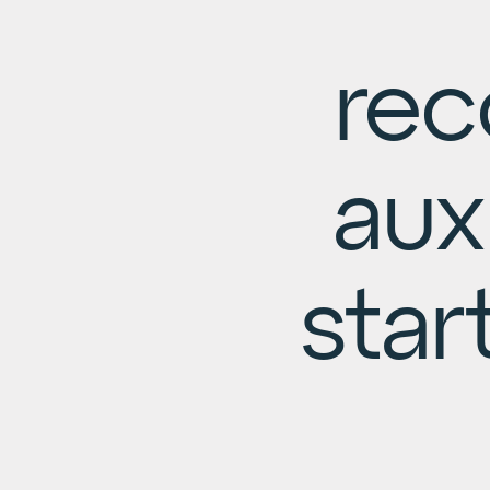
re
aux
star